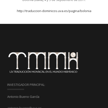
http://traduccion-dominicos.uva.es/pagina/bolonia
INVESTIGADOR PRINCIPAL:
Antonio Bueno García
antonio.bueno@uva.es