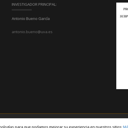
INVESTIGADOR PRINCIPAL:
Antonio Bueno García
antonio.bueno@uva.es
ecnologías para que podamos mejorar su experiencia en nuestros sitios:
Má