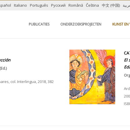
spañol
Italiano
Português
Русский
Română
Čeština
中文 (中国)
ربية
PUBLICATIES
ONDERZOEKSPROJECTEN
KUNST EN 
CA
ucción
El 
Ed
Ed.)
Org
res, col. Interlingua, 2018, 382
Arc
200
2
ISB