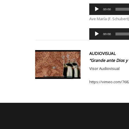
Audio
00:00
Player
Ave María (F. Schubert
Audio
00:00
Player
AUDIOVISUAL
“Grande ante Dios y
Visor Audiovisual
https://vimeo.com/768