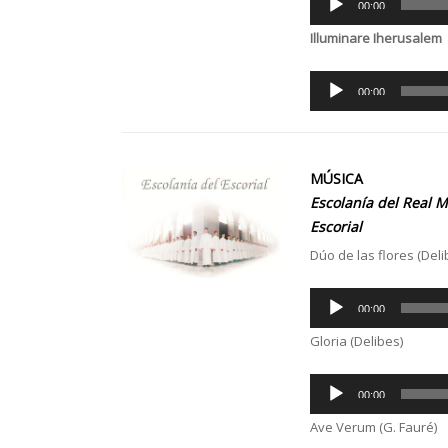
00:00
Player
Illuminare Iherusalem
Audio
00:00
Player
MÚSICA
Escolanía del Real 
Escorial
Dúo de las flores (Deli
Audio
00:00
Player
Gloria (Delibes)
Audio
00:00
Player
Ave Verum (G. Fauré)