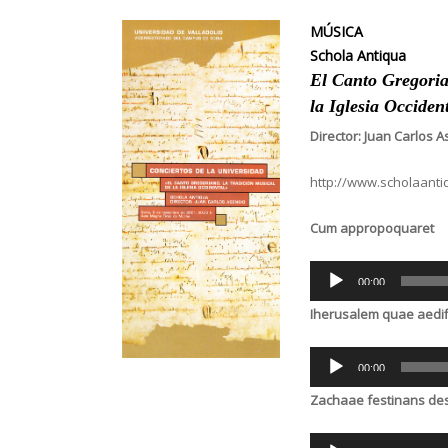
MÚSICA
Schola Antiqua
El Canto Gregoria
la Iglesia Occiden
Director: Juan Carlos 
http://www.scholaanti
Cum appropoquaret
Audio
00:00
Player
Iherusalem quae aedif
Audio
00:00
Player
Zachaae festinans d
Audio