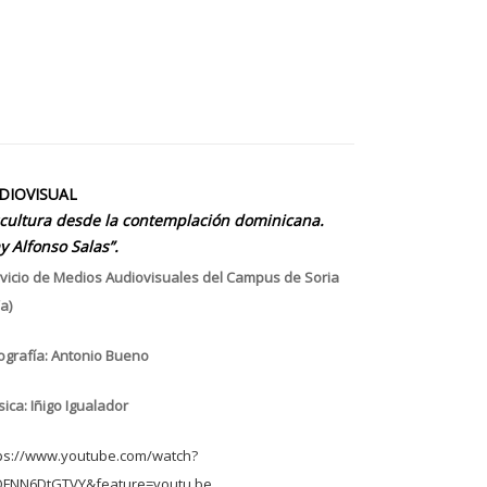
DIOVISUAL
scultura desde la contemplación dominicana.
y Alfonso Salas”.
vicio de Medios Audiovisuales del Campus de Soria
a)
ografía: Antonio Bueno
ica: Iñigo Igualador
ps://www.youtube.com/watch?
OFNN6DtGTVY&feature=youtu.be