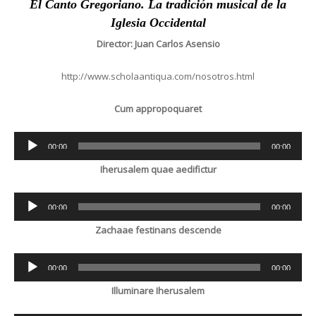
El Canto Gregoriano. La tradición musical de la
Iglesia Occidental
Director: Juan Carlos Asensio
http://www.scholaantiqua.com/nosotros.html
Cum appropoquaret
Audio
00:00
00:00
Player
Iherusalem quae aedifictur
Audio
00:00
00:00
Player
Zachaae festinans descende
Audio
00:00
00:00
Player
Illuminare Iherusalem