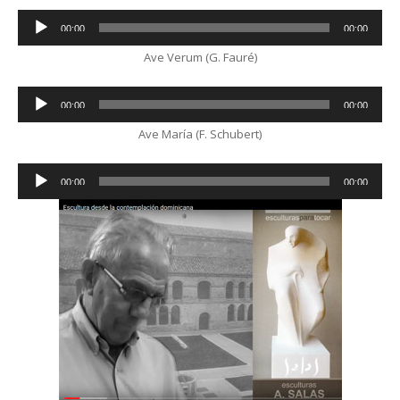
Audio
00:00
00:00
Player
Ave Verum (G. Fauré)
Audio
00:00
00:00
Player
Ave María (F. Schubert)
Audio
00:00
00:00
Player