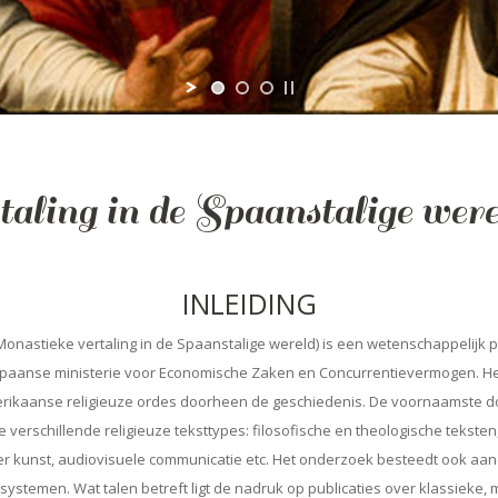
rtaling in de Spaanstalige
INLEIDING
tieke vertaling in de Spaanstalige wereld) is een wetenschappelijk po
 Spaanse ministerie voor Economische Zaken en Concurrentievermogen. Het
erikaanse religieuze ordes doorheen de geschiedenis. De voornaamste doe
 verschillende religieuze teksttypes: filosofische en theologische teksten,
r kunst, audiovisuele communicatie etc. Het onderzoek besteedt ook aand
ssystemen. Wat talen betreft ligt de nadruk op publicaties over klassieke