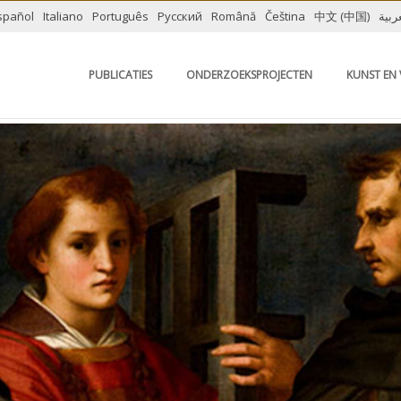
spañol
Italiano
Português
Русский
Română
Čeština
中文 (中国)
ربية
PUBLICATIES
ONDERZOEKSPROJECTEN
KUNST EN 