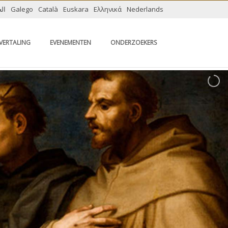
الع
Galego
Català
Euskara
Ελληνικά
Nederlands
VERTALING
EVENEMENTEN
ONDERZOEKERS