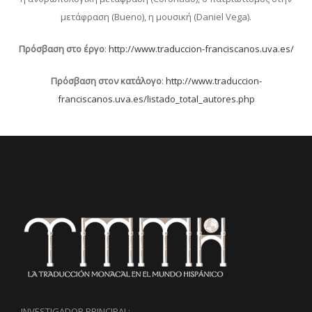
μετάφραση (Bueno), η μουσική (Daniel Vega).
Πρόσβαση στο έργο
:
http://www.traduccion-franciscanos.uva.es/
Πρόσβαση στον κατάλογο
:
http://www.traduccion-
franciscanos.uva.es/listado_total_autores.php
INVESTIGADOR PRINCIPAL: