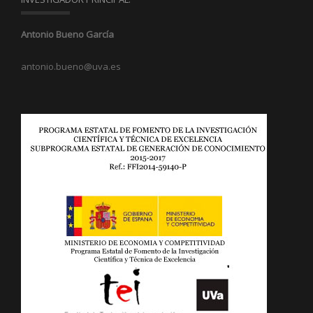
Antonio Bueno García
antonio.bueno@uva.es