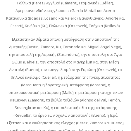
Γαλλικά (Perez), Αγγλικά (Cámara), Γερμανικά (Cuéllar),
Αμερικανοινδιάνικες γλώσσες (García-Medall και Acero),
Καταλανικά (Boadas, Lozano και Valero), Βαλενθιάνικα (Aniorte και
Escarti), Κινέζικα (Ku), Πολωνικά (Orzeszek), Τσέχικα (Králová).
Εξετάστηκαν θέματα όπως η μετάφραση στην αποστολή της
Αμερικής (Bastin, Zamora, Ku, Coronado και Miguel Ángel Vega),
την αποστολή της Αφρικής (Zarandona), την αποστολή στο Άγιο
Σώμα (Behiels), την αποστολή στο Μαγκρέμπ και στην Μέση
Ανατολή (Bueno), τον ευαγγελισμό στην Ευρώπη (Orzeszek), το
θηλυκό κλείσιμο (Cuéllar), η μετάφραση της πνευματικότητας
(Marquant), η λογοτεχνική μετάφραση (Moreno), η
οπτικοακουστική μετάφραση (Mallo), η μετάφραση κατηχητικών
κειμένων (Zamora), τα βιβλία ταξιδιών (Alonso del Val, Terrón,
Srisongkran και Ku), η εκπαιδευτική αξία της μετάφρασης
(Revuelta), το έργο των σχολών αποστολής (Bueno), η Ιερά
Εξέταση και ο εκκλησιαστικός έλεγχος (Pérez, Zamora και Bueno),
η ανθρωπολογική μετάφραση (Coronado), ο πατριωτισμός στην