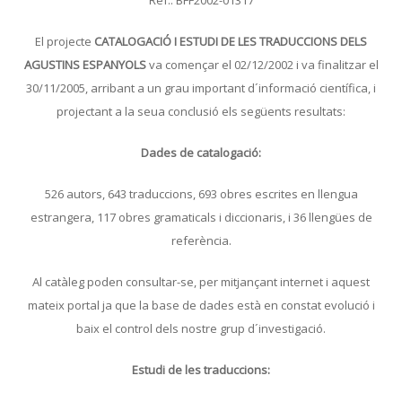
Ref.: BFF2002-01317
El projecte
CATALOGACIÓ I ESTUDI DE LES TRADUCCIONS DELS
AGUSTINS ESPANYOLS
va començar el 02/12/2002 i va finalitzar el
30/11/2005, arribant a un grau important d´informació científica, i
projectant a la seua conclusió els següents resultats:
Dades de catalogació:
526 autors, 643 traduccions, 693 obres escrites en llengua
estrangera, 117 obres gramaticals i diccionaris, i 36 llengües de
referència.
Al catàleg poden consultar-se, per mitjançant internet i aquest
mateix portal ja que la base de dades està en constat evolució i
baix el control dels nostre grup d´investigació.
Estudi de les traduccions: