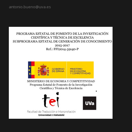
antonio.bueno@uva.es