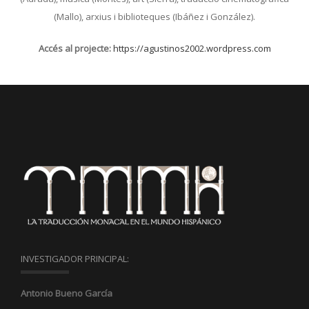
(Mallo), arxius i biblioteques (Ibáñez i González).
Accés al projecte:
https://agustinos2002.wordpress.com
INVESTIGADOR PRINCIPAL:
Antonio Bueno García