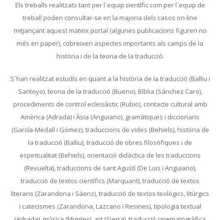
Els treballs realitzats tant per l´equip científic com per l´equip de
treball poden consultar-se en la majoria dels casos on-line
mitjançant aquest mateix portal (algunes publicacions figuren no
més en paper), cobreixen aspectes importants als camps de la
història i de la teoria de la traducció.
S´han realitzat estudis en quant a la història de la traducció (Balliu i
Santoyo), teoria de la traducció (Bueno), Bíblia (Sánchez Caro),
procediments de control eclesiàstic (Rubio), contacte cultural amb
Amèrica (Adrada) i Àsia (Anguiano), gramàtiques i diccionaris
(García-Medall i Gómez), traduccions de vides (Behiels), història de
la traducció (Balliu), traducció de obres filosòfiques i de
espiritualitat (Behiels), orientació didàctica de les traduccions
(Revuelta), traduccions de sant Agustí (De Luis i Anguiano),
traducció de textos científics (Marquant), traducció de textos
literaris (Zarandona i Sáenz), traducció de textos teològics, litúrgics
i catecismes (Zarandona, Lazcano i Resines), tipologia textual
(Adrada), música (Montes), art (Sierra), traducció cinematogràfica